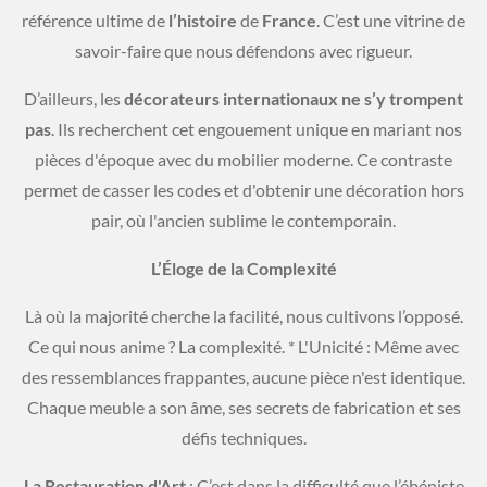
référence ultime de
l’histoire
de
France
. C’est une vitrine de
savoir-faire que nous défendons avec rigueur.
​D’ailleurs, les
décorateurs
internationaux
ne
s’y
trompent
pas
. Ils recherchent cet engouement unique en mariant nos
pièces d'époque avec du mobilier moderne. Ce contraste
permet de casser les codes et d'obtenir une décoration hors
pair, où l'ancien sublime le contemporain.
L’Éloge
de
la
Complexité
​Là où la majorité cherche la facilité, nous cultivons l’opposé.
Ce qui nous anime ? La complexité. * L'Unicité : Même avec
des ressemblances frappantes, aucune pièce n'est identique.
Chaque meuble a son âme, ses secrets de fabrication et ses
défis techniques.
La
Restauration
d'Art
: C’est dans la difficulté que l’ébéniste