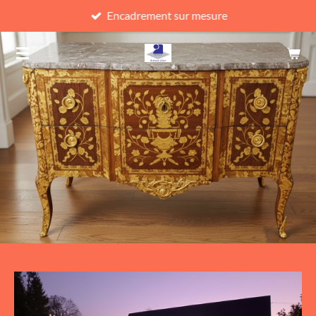
Encadrement sur mesure
Passer
au
contenu
principal